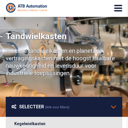
Tandwielkasten
Precisie tandwielkasten en planetaire
vertragingskasten met de hoogst haalbare
nauwkeurigheid en levensduur voor
industriële toepassingen.
SELECTEER
(Klik voor filters)
Kegelwielkasten