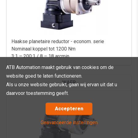
Haakse planetaire reductor - econom. serie
Nominaal koppel tot 1200 Nm
3:1 – 200:1 / 8 – 18 arcmin
ATB Automation maakt gebruik van cookies om de
website goed te laten functioneren.
WAER
Als u onze website gebruikt, gaan wij ervan uit dat u
daarvoor toestemming geeft.
Accepteren
Geavanceerde instellingen