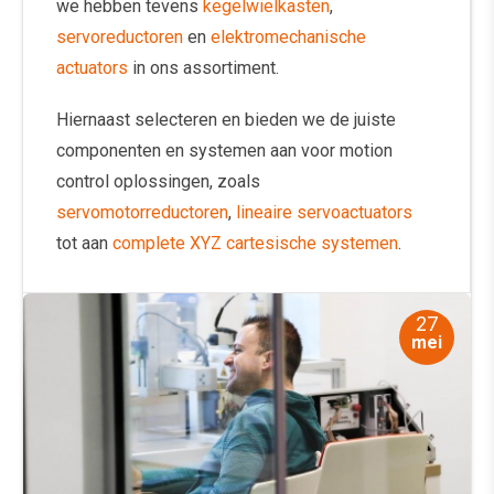
we hebben tevens
kegelwielkasten
,
servoreductoren
en
elektromechanische
actuators
in ons assortiment.
Hiernaast selecteren en bieden we de juiste
componenten en systemen aan voor motion
control oplossingen, zoals
servomotorreductoren
,
lineaire servoactuators
tot aan
complete XYZ cartesische systemen
.
27
mei