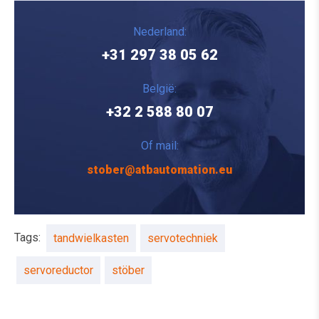
Nederland:
+31 297 38 05 62
België:
+32 2 588 80 07
Of mail:
stober@atbautomation.eu
Tags:
tandwielkasten
servotechniek
servoreductor
stöber