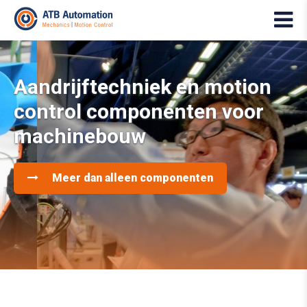
Aandrijftechniek en motion
control componenten voor
machinebouw
Meer dan alleen componenten