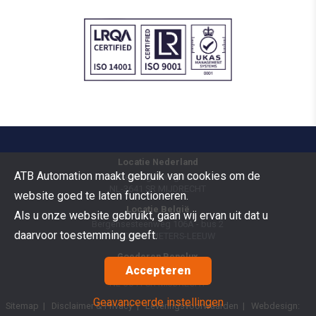
Locatie Nederland
ATB Automation maakt gebruik van cookies om de
Vermogenweg 109
NL-3641 SR
MIJDRECHT
website goed te laten functioneren.
Locatie België
Als u onze website gebruikt, gaan wij ervan uit dat u
Bergensesteenweg 106A - bus 2
daarvoor toestemming geeft.
B-1600
SINT-PIETERS-LEEUW
Goederen Benelux
Accepteren
Vermogenweg 109
NL-3641 SR
MIJDRECHT
Geavanceerde instellingen
Sitemap
|
Disclaimer & Privacy
|
Leveringsvoorwaarden
| Webdesign: