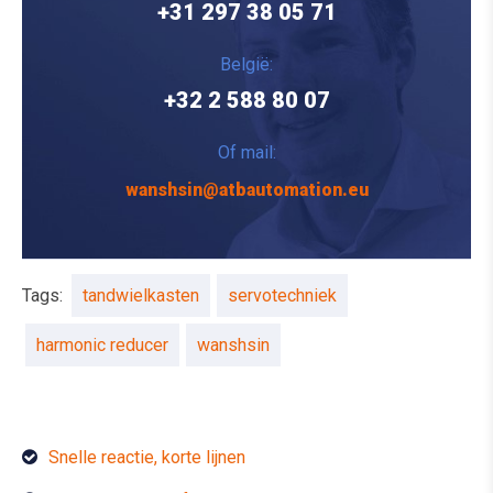
+31 297 38 05 71
België:
+32 2 588 80 07
Of mail:
wanshsin@atbautomation.eu
Tags:
tandwielkasten
servotechniek
harmonic reducer
wanshsin
Snelle reactie, korte lijnen