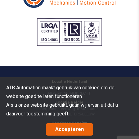
Locatie Nederland
ATB Automation maakt gebruik van cookies om de
Vermogenweg 109
NL-3641 SR
MIJDRECHT
website goed te laten functioneren.
Locatie België
Als u onze website gebruikt, gaan wij ervan uit dat u
Bergensesteenweg 106A - bus 2
daarvoor toestemming geeft.
B-1600
SINT-PIETERS-LEEUW
Goederen Benelux
Accepteren
Vermogenweg 109
NL-3641 SR
MIJDRECHT