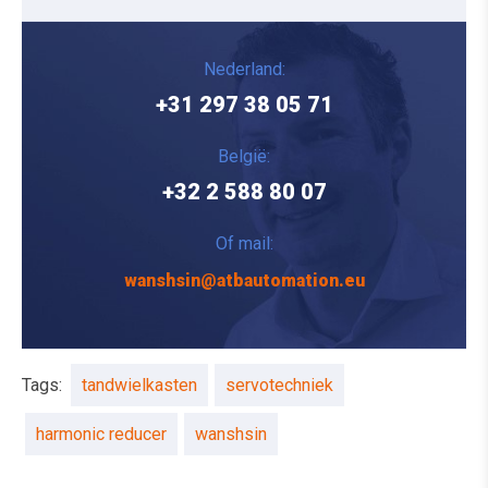
Nederland:
+31 297 38 05 71
België:
+32 2 588 80 07
Of mail:
wanshsin@atbautomation.eu
Tags:
tandwielkasten
servotechniek
harmonic reducer
wanshsin