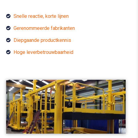
Snelle reactie, korte lijnen
Gerenommeerde fabrikanten
Diepgaande productkennis
Hoge leverbetrouwbaarheid