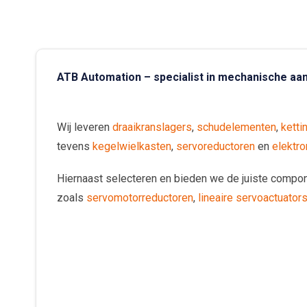
ATB Automation – specialist in mechanische aan
Wij leveren
draaikranslagers
,
schudelementen
,
ketti
tevens
kegelwielkasten
,
servoreductoren
en
elektr
Hiernaast selecteren en bieden we de juiste compo
zoals
servomotorreductoren
,
lineaire servoactuator