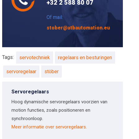
+32 2 588 80 07
Of mail:
stober@atbautomation.eu
Tags:
servotechniek
regelaars en besturingen
servoregelaar
stöber
Servoregelaars
Hoog dynamische servoregelaars voorzien van
motion functies, zoals positioneren en
synchroonloop.
Meer informatie over servoregelaars.