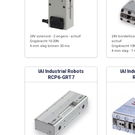
24V solenoid - 2 vingers - schuif
24V borstelloz
Grijpkracht 10-20N
schuif
4 mm slag binnen 30 ms
Grijpkracht 10
4 mm slag - 7
IAI Industrial Robots
IAI In
RCP6-GRT7