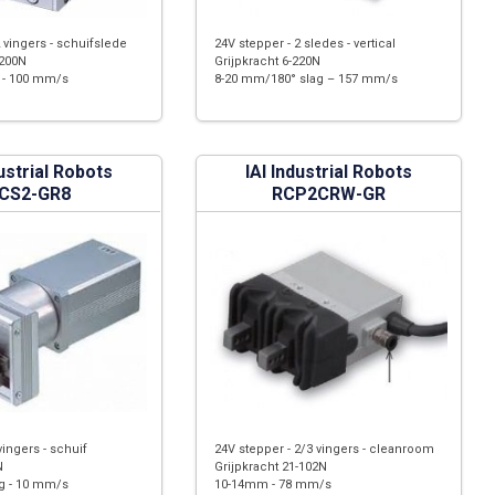
2 vingers - schuifslede
24V stepper - 2 sledes - vertical
-200N
Grijpkracht 6-220N
 - 100 mm/s
8-20 mm/180° slag – 157 mm/s
dustrial Robots
IAI Industrial Robots
CS2-GR8
RCP2CRW-GR
vingers - schuif
24V stepper - 2/3 vingers - cleanroom
N
Grijpkracht 21-102N
g - 10 mm/s
10-14mm - 78 mm/s