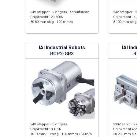
24V stepper - 2 vingers - schuifslede
24V stepper - 
Grijpkracht 120-300N
Grijpkracht 14
30-80 mm slag - 120 mm/s
8-100 mm slag
IAI Industrial Robots
IAI In
RCP2-GR3
R
24V stepper - 3 vingers
230V servo - 2 
Grijpkracht 18-102N
Grijpkracht 45
10-14mm/19°slag - 150 mm/s / 200°/s
20-200 mm sla