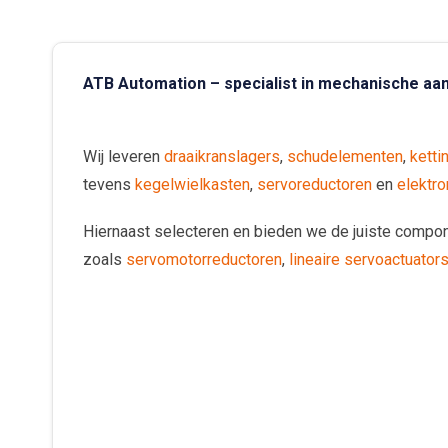
ATB Automation – specialist in mechanische aan
Wij leveren
draaikranslagers
,
schudelementen
,
ketti
tevens
kegelwielkasten
,
servoreductoren
en
elektr
Hiernaast selecteren en bieden we de juiste compo
zoals
servomotorreductoren
,
lineaire servoactuator