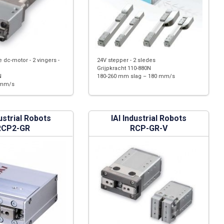
e dc-motor - 2 vingers -
24V stepper - 2 sledes
Grijpkracht 110-880N
N
180-260 mm slag – 180 mm/s
 mm/s
dustrial Robots
IAI Industrial Robots
RCP2-GR
RCP-GR-V