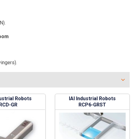
N).
boom
vingers).
dustrial Robots
IAI Industrial Robots
RCD-GR
RCP6-GRST