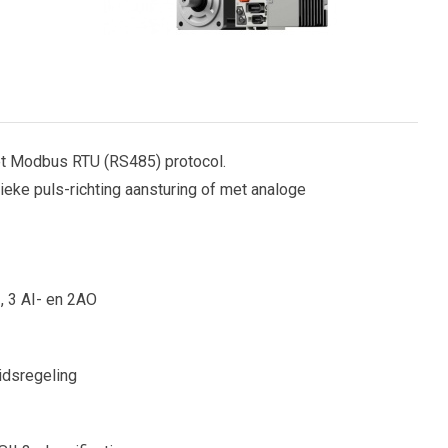
et Modbus RTU (RS485) protocol.
ke puls-richting aansturing of met analoge
, 3 AI- en 2AO
idsregeling