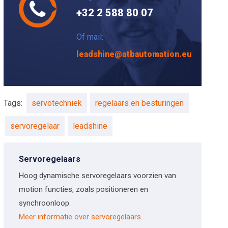
+32 2 588 80 07
Of mail:
leadshine@atbautomation.eu
Tags:
servotechniek
regelaars en besturingen
servoregelaar
leadshine
Servoregelaars
Hoog dynamische servoregelaars voorzien van
motion functies, zoals positioneren en
synchroonloop.
Meer informatie over servoregelaars.