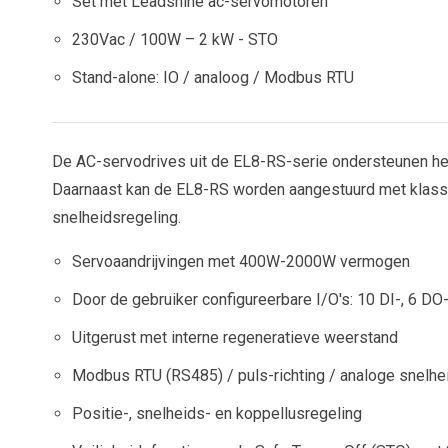
Set met Leadshine ac-servomotoren
230Vac / 100W – 2 kW - STO
Stand-alone: IO / analoog / Modbus RTU
De AC-servodrives uit de EL8-RS-serie ondersteunen h
Daarnaast kan de EL8-RS worden aangestuurd met klassie
snelheidsregeling.
Servoaandrijvingen met 400W-2000W vermogen
Door de gebruiker configureerbare I/O's: 10 DI-, 6 DO-
Uitgerust met interne regeneratieve weerstand
Modbus RTU (RS485) / puls-richting / analoge snelhe
Positie-, snelheids- en koppellusregeling