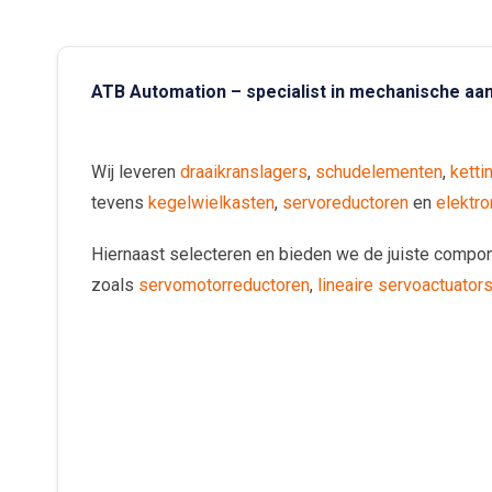
ATB Automation – specialist in mechanische aan
Wij leveren
draaikranslagers
,
schudelementen
,
ketti
tevens
kegelwielkasten
,
servoreductoren
en
elektr
Hiernaast selecteren en bieden we de juiste compo
zoals
servomotorreductoren
,
lineaire servoactuator