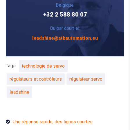
Belgique:
+32 2 588 80 07
Ou par courriel:
leadshine@atbautomation.eu
Tags:
technologie de servo
régulateurs et contrôleurs
régulateur servo
leadshine
Une réponse rapide, des lignes courtes