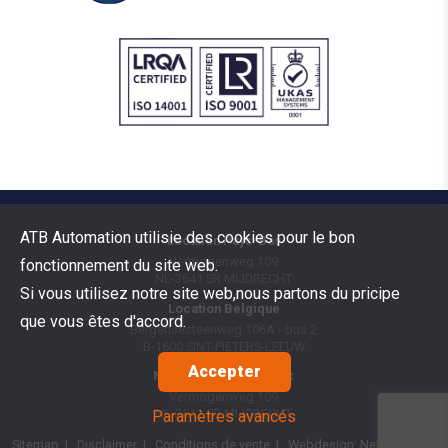
ATB Automation utilisie des cookies pour le bon
Location Pays-Bas
Vermogenweg 109
fonctionnement du site web.
NL-3641 SR
MIJDRECHT
Si vous utilisez notre site web,nous partons du pricipe
Location Belgique
que vous êtes d'accord.
Bergensesteenweg 106A - bus 2
B-1600
SINT-PIETERS-LEEUW
Accepter
Marchandises Benelux
Vermogenweg 109
NL-3641 SR
MIJDRECHT
Paramètres avancés
Sitemap
|
Disclaimer
|
Conditions de vente
| Webdesign:
Netsquare