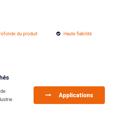
rofonde du produit
Haute fiabilité
hés
 de
Applications
ustrie