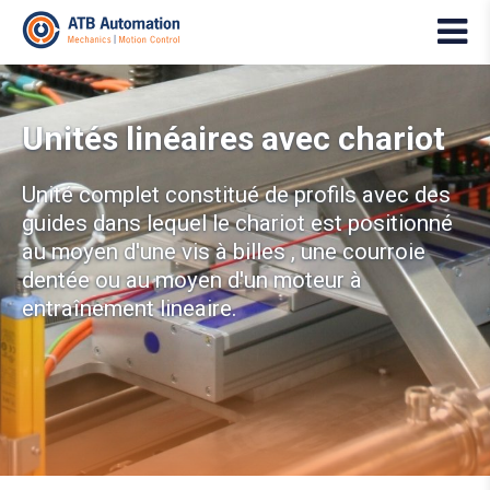
Unités linéaires avec chariot
Unité complet constitué de profils avec des
guides dans lequel le chariot est positionné
au moyen d'une vis à billes , une courroie
dentée ou au moyen d'un moteur à
entraînement lineaire.