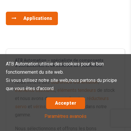
Applications
ATB Automation – spécialiste de composants
ATB Automation utilisie des cookies pour le bon
d’entraînement et de contrôle de mouvement
fonctionnement du site web.
Si vous utilisez notre site web,nous partons du pricipe
Nous livrons des
couronnes d’orientation
,
que vous êtes d'accord.
eléments oscillants
,
eléments tendeurs
de stock
et nous avons des
renvoi d’angles
,
réducteurs
Accepter
servo
et
vérins-électromecanique
dans notre
gamme.
Paramètres avancés
Nous sélectionnons et offrons les bons