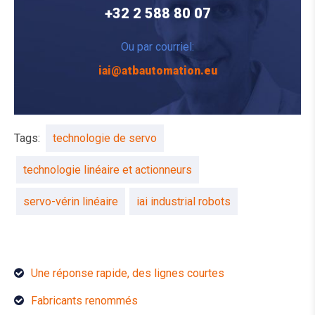
+32 2 588 80 07
Ou par courriel:
iai@atbautomation.eu
Tags:
technologie de servo
technologie linéaire et actionneurs
servo-vérin linéaire
iai industrial robots
Une réponse rapide, des lignes courtes
Fabricants renommés