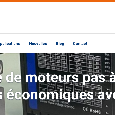
pplications
Nouvelles
Blog
Contact
de moteurs pas à
s économiques av