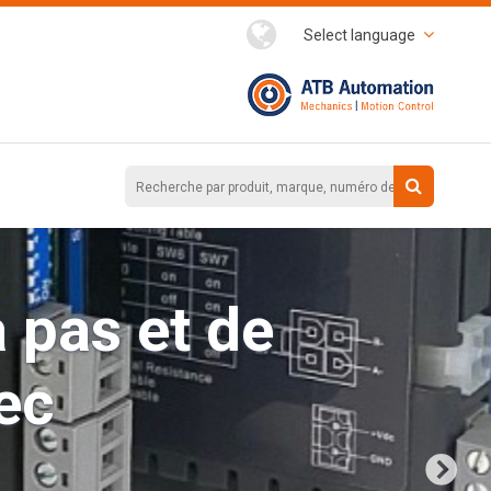
Select language
 pas et de
ec