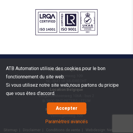
ATB Automation utilisie des cookies pour le bon
Location Pays-Bas
Vermogenweg 109
fonctionnement du site web.
NL-3641 SR
MIJDRECHT
Si vous utilisez notre site web,nous partons du pricipe
Location Belgique
que vous êtes d'accord.
Bergensesteenweg 106A - bus 2
B-1600
SINT-PIETERS-LEEUW
Accepter
Marchandises Benelux
Vermogenweg 109
NL-3641 SR
MIJDRECHT
Paramètres avancés
Sitemap
|
Disclaimer
|
Conditions de vente
| Webdesign:
Netsquare