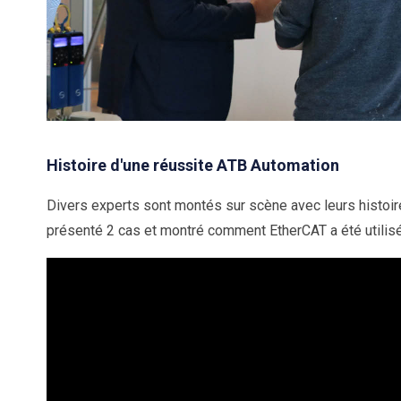
Histoire d'une réussite ATB Automation
Divers experts sont montés sur scène avec leurs histoir
présenté 2 cas et montré comment EtherCAT a été utilisé