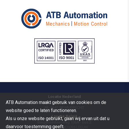
Locatie Nederland
ATB Automation maakt gebruik van cookies om de
Vermogenweg 109
NL-3641 SR
MIJDRECHT
website goed te laten functioneren.
Locatie België
Als u onze website gebruikt, gaan wij ervan uit dat u
Bergensesteenweg 106A - bus 2
daarvoor toestemming geeft.
B-1600
SINT-PIETERS-LEEUW