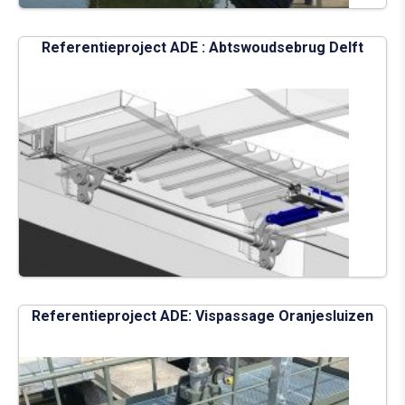
Referentieproject ADE : Abtswoudsebrug Delft
Referentieproject ADE: Vispassage Oranjesluizen