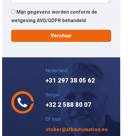
Mijn gegevens worden conform de
wetgeving AVG/GDPR behandeld.
Nederland:
+31 297 38 05 62
België:
+32 2 588 80 07
Of mail:
stober@atbautomation.eu