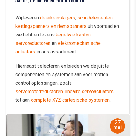
aandrijftechniek en motion control
Wij leveren
draaikranslagers
,
schudelementen
,
kettingspanners en riemspanners
uit voorraad en
we hebben tevens
kegelwielkasten
,
servoreductoren
en
elektromechanische
actuators
in ons assortiment.
Hiernaast selecteren en bieden we de juiste
componenten en systemen aan voor motion
control oplossingen, zoals
servomotorreductoren
,
lineaire servoactuators
tot aan
complete XYZ cartesische systemen
.
27
mei