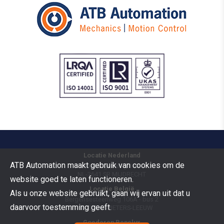
Locatie Nederland
ATB Automation maakt gebruik van cookies om de
Vermogenweg 109
NL-3641 SR
MIJDRECHT
website goed te laten functioneren.
Locatie België
Als u onze website gebruikt, gaan wij ervan uit dat u
Bergensesteenweg 106A - bus 2
daarvoor toestemming geeft.
B-1600
SINT-PIETERS-LEEUW
Goederen Benelux