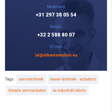
Nederland:
+31 297 38 05 54
België:
+32 2 588 80 07
Of mail:
iai@atbautomation.eu
Tags:
servotechniek
lineair techniek - actuators
lineaire servoactuator
iai industrial robots