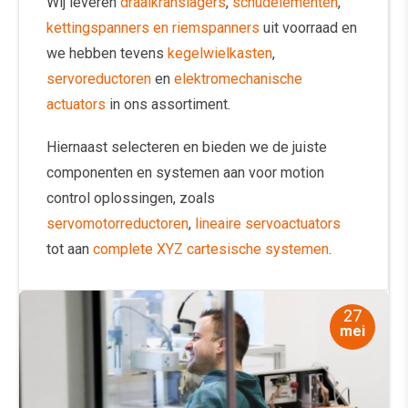
Wij leveren
draaikranslagers
,
schudelementen
,
kettingspanners en riemspanners
uit voorraad en
we hebben tevens
kegelwielkasten
,
servoreductoren
en
elektromechanische
actuators
in ons assortiment.
Hiernaast selecteren en bieden we de juiste
componenten en systemen aan voor motion
control oplossingen, zoals
servomotorreductoren
,
lineaire servoactuators
tot aan
complete XYZ cartesische systemen
.
27
mei