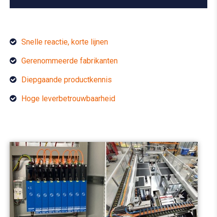
Snelle reactie, korte lijnen
Gerenommeerde fabrikanten
Diepgaande productkennis
Hoge leverbetrouwbaarheid