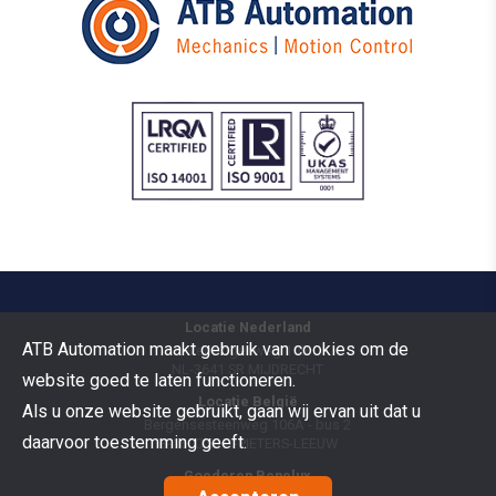
Locatie Nederland
ATB Automation maakt gebruik van cookies om de
Vermogenweg 109
NL-3641 SR
MIJDRECHT
website goed te laten functioneren.
Locatie België
Als u onze website gebruikt, gaan wij ervan uit dat u
Bergensesteenweg 106A - bus 2
daarvoor toestemming geeft.
B-1600
SINT-PIETERS-LEEUW
Goederen Benelux