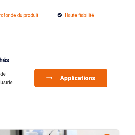
rofonde du produit
Haute fiabilité
hés
 de
Applications
ustrie