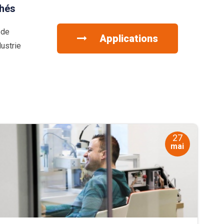
hés
 de
Applications
ustrie
27
mai