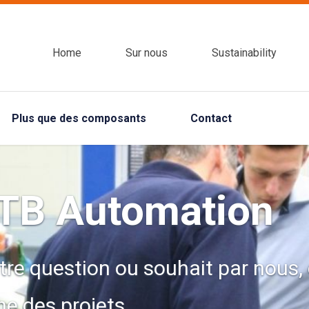
Home
Sur nous
Sustainability
Plus que des composants
Contact
ATB Automation
tre question ou souhait par nous, 
e des projets.