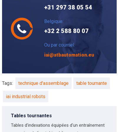
+31 297 38 05 54
Belgique:
+32 2 588 80 07
Ou par courriel:
iai@atbautomation.eu
Tags:
technique d'assemblage
table tournante
iai industrial robots
Tables tournantes
Tables d'indexations équipées d'un entraînement