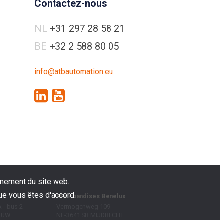
Contactez-nous
NL
+31 297 28 58 21
BE
+32 2 588 80 05
info@atbautomation.eu
nnement du site web.
que vous êtes d'accord.
Marchandises Benelux
 - bus 2
Vermogenweg 109
EEUW
NL-3641 SR
MIJDRECHT