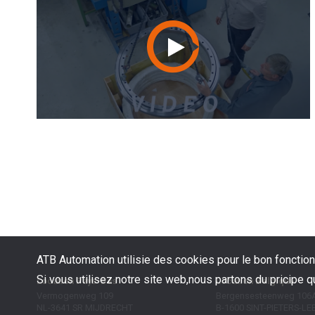
ATB Automation utilisie des cookies pour le bon fonctio
Si vous utilisez notre site web,nous partons du pricipe 
Location Pays-Bas
Location Belgique
Vermogenweg 109
Bergensesteenweg 106A
NL-3641 SR
MIJDRECHT
B-1600
SINT-PIETERS-L