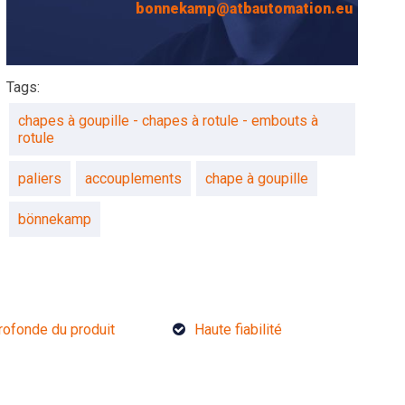
bonnekamp@atbautomation.eu
Tags:
chapes à goupille - chapes à rotule - embouts à
rotule
paliers
accouplements
chape à goupille
bönnekamp
rofonde du produit
Haute fiabilité