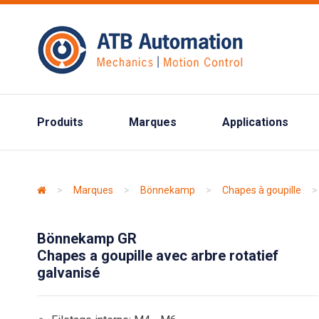
Produits
Marques
Applications
>
Marques
>
Bönnekamp
>
Chapes à goupille
>
Bönnekamp GR
Chapes a goupille avec arbre rotatief
galvanisé