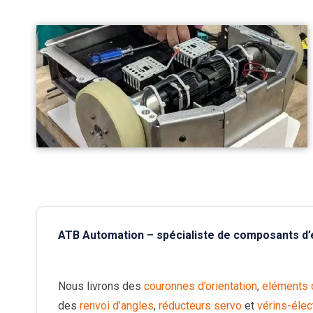
ATB Automation – spécialiste de composants d
Nous livrons des
couronnes d’orientation
,
eléments o
des
renvoi d’angles
,
réducteurs servo
et
vérins-éle