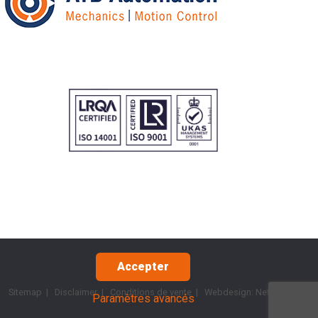
Accepter
Sitemap
|
Disclaimer
|
Conditions de vente
| Webdesign:
Netsquare
Paramètres avancés